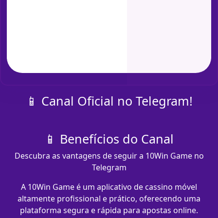
📱 Canal Oficial no Telegram!
📱 Benefícios do Canal
Descubra as vantagens de seguir a 10Win Game no
Telegram
A 10Win Game é um aplicativo de cassino móvel
altamente profissional e prático, oferecendo uma
plataforma segura e rápida para apostas online.