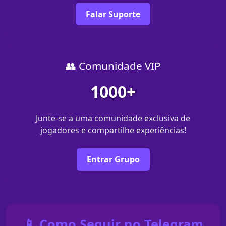
Falar Suporte
👥 Comunidade VIP
1000+
Junte-se a uma comunidade exclusiva de
jogadores e compartilhe experiências!
Entrar Grupo
📱 Como Seguir no Telegram