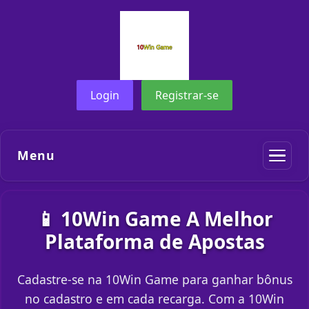
Login
Registrar-se
Menu
📱 10Win Game A Melhor
Plataforma de Apostas
Cadastre-se na 10Win Game para ganhar bônus
no cadastro e em cada recarga. Com a 10Win