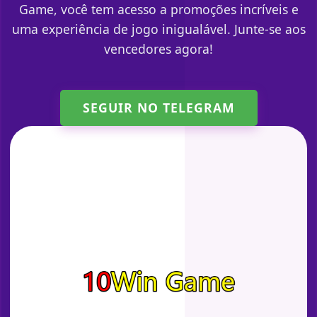
Game, você tem acesso a promoções incríveis e
uma experiência de jogo inigualável. Junte-se aos
vencedores agora!
SEGUIR NO TELEGRAM