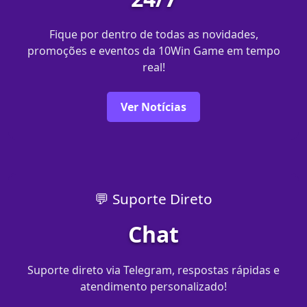
Fique por dentro de todas as novidades,
promoções e eventos da 10Win Game em tempo
real!
Ver Notícias
💬 Suporte Direto
Chat
Suporte direto via Telegram, respostas rápidas e
atendimento personalizado!