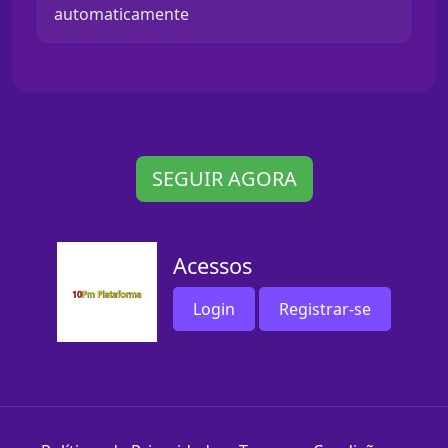
automaticamente
SEGUIR AGORA
Acessos
Login
Registrar-se