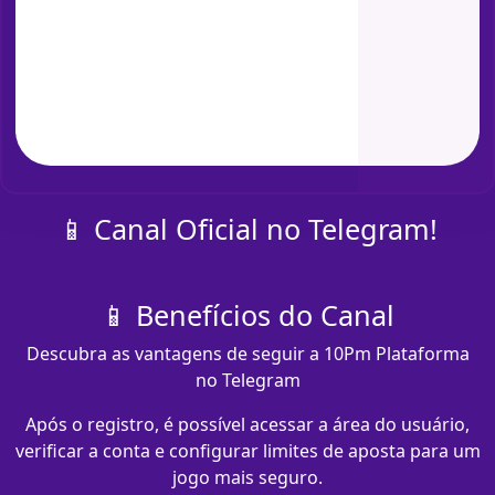
📱 Canal Oficial no Telegram!
📱 Benefícios do Canal
Descubra as vantagens de seguir a 10Pm Plataforma
no Telegram
Após o registro, é possível acessar a área do usuário,
verificar a conta e configurar limites de aposta para um
jogo mais seguro.