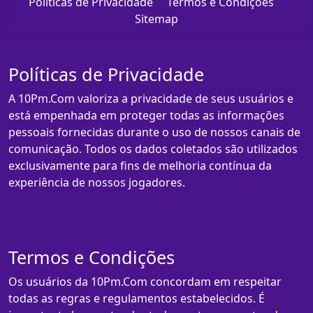
Políticas de Privacidade
Termos e Condições
Sitemap
Políticas de Privacidade
A 10Pm.Com valoriza a privacidade de seus usuários e
está empenhada em proteger todas as informações
pessoais fornecidas durante o uso de nossos canais de
comunicação. Todos os dados coletados são utilizados
exclusivamente para fins de melhoria contínua da
experiência de nossos jogadores.
Termos e Condições
Os usuários da 10Pm.Com concordam em respeitar
todas as regras e regulamentos estabelecidos. É