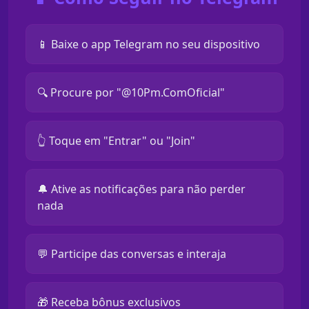
📱 Baixe o app Telegram no seu dispositivo
🔍 Procure por "@10Pm.ComOficial"
👆 Toque em "Entrar" ou "Join"
🔔 Ative as notificações para não perder
nada
💬 Participe das conversas e interaja
🎁 Receba bônus exclusivos