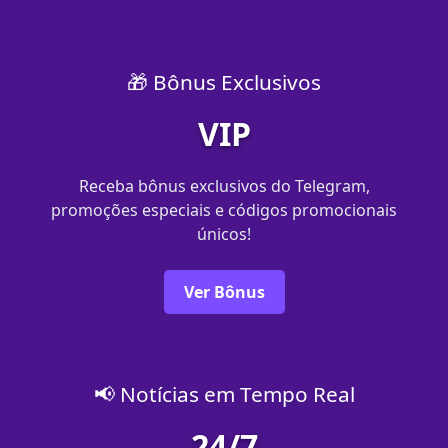
🎁 Bônus Exclusivos
VIP
Receba bônus exclusivos do Telegram,
promoções especiais e códigos promocionais
únicos!
Ver Bônus
📢 Notícias em Tempo Real
24/7