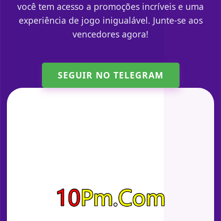
você tem acesso a promoções incríveis e uma
experiência de jogo inigualável. Junte-se aos
vencedores agora!
SEGUIR NO TELEGRAM