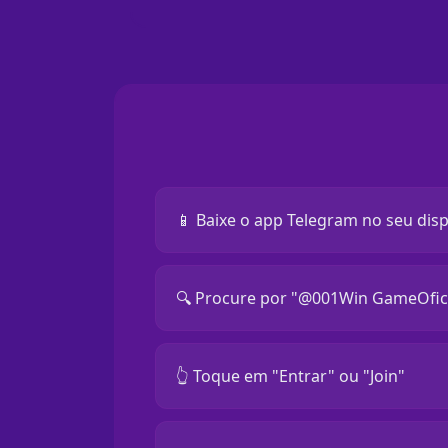
📱 Baixe o app Telegram no seu disp
🔍 Procure por "@001Win GameOfici
👆 Toque em "Entrar" ou "Join"