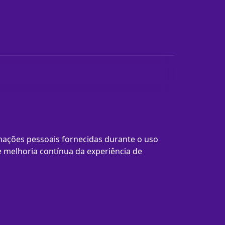
mações pessoais fornecidas durante o uso
e melhoria contínua da experiência de