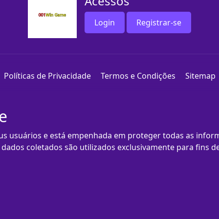
Acessos
Login
Registrar-se
Políticas de Privacidade
Termos e Condições
Sitemap
de
eus usuários e está empenhada em proteger todas as infor
dados coletados são utilizados exclusivamente para fins d