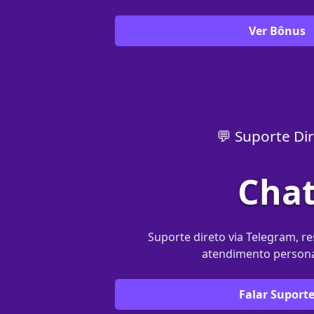
Ver Bônus
💬 Suporte Di
Cha
Suporte direto via Telegram, r
atendimento persona
Falar Suport