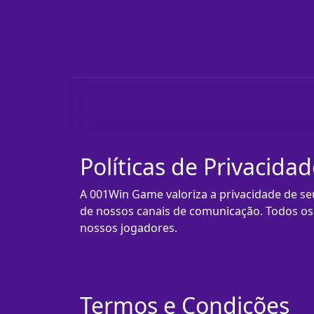
Políticas de Privacida
A 001Win Game valoriza a privacidade de s
de nossos canais de comunicação. Todos os 
nossos jogadores.
Termos e Condições