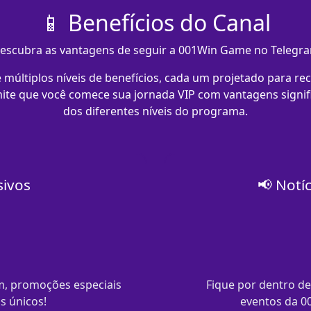
📱 Benefícios do Canal
escubra as vantagens de seguir a 001Win Game no Telegr
ltiplos níveis de benefícios, cada um projetado para rec
te que você comece sua jornada VIP com vantagens signifi
dos diferentes níveis do programa.
sivos
📢 Notí
m, promoções especiais
Fique por dentro d
s únicos!
eventos da 0